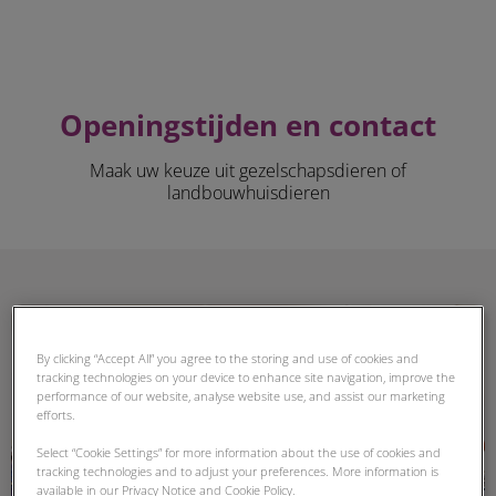
Openingstijden en contact
Maak uw keuze uit gezelschapsdieren of
landbouwhuisdieren
Gezelschapdieren
By clicking “Accept All” you agree to the storing and use of cookies and
tracking technologies on your device to enhance site navigation, improve the
performance of our website, analyse website use, and assist our marketing
efforts.
Select “Cookie Settings” for more information about the use of cookies and
tracking technologies and to adjust your preferences. More information is
available in our Privacy Notice and Cookie Policy.