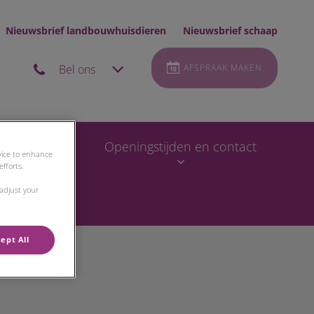
Nieuwsbrief landbouwhuisdieren
Nieuwsbrief schaap
Bel ons
AFSPRAAK MAKEN
Nieuws
Openingstijden en contact
evice to enhance
fforts.
 adjust your
ept All