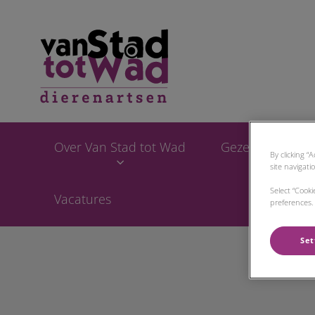
Homepage Van Sta
Over Van Stad tot Wad
Gezelschapsdie
By clicking “
site navigati
Select “Cook
Vacatures
preferences. 
Set