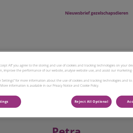
Nieuwsbrief gezelschapsdieren
d tot Wad
ren
Landbouwhuisdieren
Dier en Zorg Plan
Accept All” you agree to the storing and use of cookies and tracking technologies on your d
on, improve the performance of our website, analyse website use, and assist our marketing e
ie Settings” for more information about the use of cookies and tracking technologies and to
More information is available in our Privacy Notice and Cookie Policy.
tings
Reject All Optional
Acc
Petra