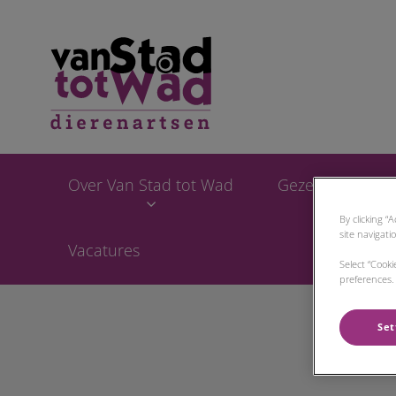
Homepage Van Sta
Over Van Stad tot Wad
Gezelschapsdie
By clicking “
site navigati
Vacatures
Select “Cook
preferences. 
Set