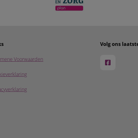
ks
Volg ons laats
emene Voorwaarden
ieverklaring
acyverklaring