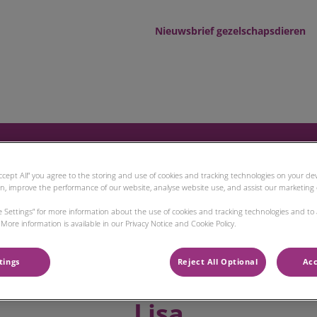
Nieuwsbrief gezelschapsdieren
d tot Wad
ren
Landbouwhuisdieren
Dier en Zorg Plan
Accept All” you agree to the storing and use of cookies and tracking technologies on your d
on, improve the performance of our website, analyse website use, and assist our marketing e
ie Settings” for more information about the use of cookies and tracking technologies and to
More information is available in our Privacy Notice and Cookie Policy.
tings
Reject All Optional
Acc
Lisa