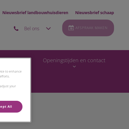
Nieuwsbrief landbouwhuisdieren
Nieuwsbrief schaap
Bel ons
AFSPRAAK MAKEN
Nieuws
Openingstijden en contact
evice to enhance
fforts.
 adjust your
ept All