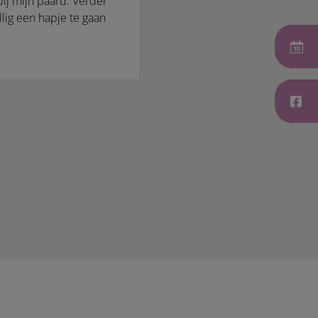
bij mijn paard. Verder
ellig een hapje te gaan