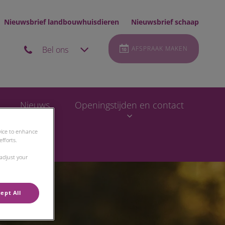
Nieuwsbrief landbouwhuisdieren
Nieuwsbrief schaap
Bel ons
AFSPRAAK MAKEN
Nieuws
Openingstijden en contact
evice to enhance
fforts.
 adjust your
ept All