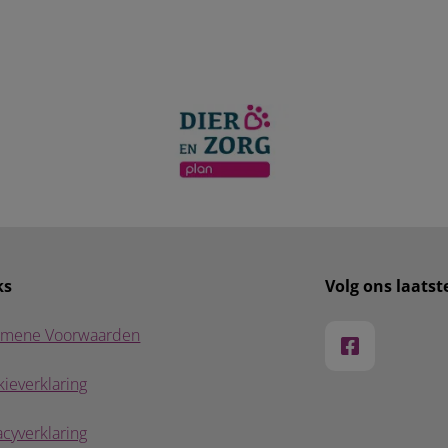
ks
Volg ons laats
emene Voorwaarden
ieverklaring
acyverklaring