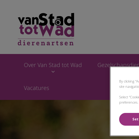
Homepage Van Sta
Over Van Stad tot Wad
Gezelschapsdie
By clicking “
site navigati
Vacatures
Select “Cook
preferences. 
Set