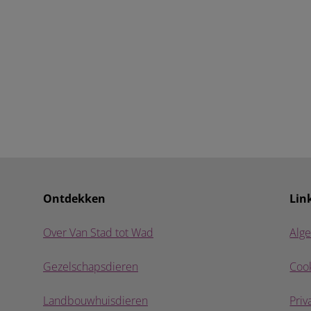
Ontdekken
Lin
Over Van Stad tot Wad
Alg
Gezelschapsdieren
Cook
Landbouwhuisdieren
Priv