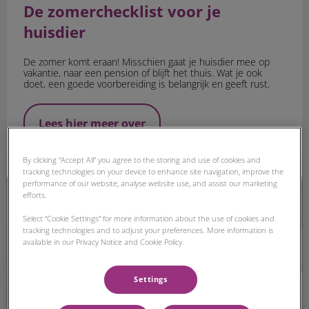
De zomerchecklist voor je
huisdier
De zomer komt eraan! Misschien gaat je huisdier mee op
vakantie, naar een pension of blijft het thuis. Wat je ook
doet, een goede voorbereiding is belangrijk en geeft rust.
Lees hier meer over
By clicking “Accept All” you agree to the storing and use of cookies and
tracking technologies on your device to enhance site navigation, improve the
Verzekering
performance of our website, analyse website use, and assist our marketing
efforts.
Select “Cookie Settings” for more information about the use of cookies and
tracking technologies and to adjust your preferences. More information is
available in our Privacy Notice and Cookie Policy.
Settings