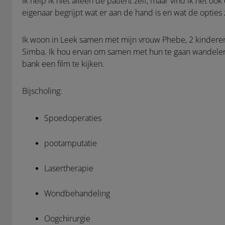
Ik help ik niet alleen de patiënt zelf, maar vind ik het ook
eigenaar begrijpt wat er aan de hand is en wat de opties z
Ik woon in Leek samen met mijn vrouw Phebe, 2 kinderen
Simba. Ik hou ervan om samen met hun te gaan wandelen,
bank een film te kijken.
Bijscholing:
Spoedoperaties
pootamputatie
Lasertherapie
Wondbehandeling
Oogchirurgie