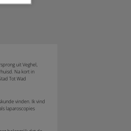
sprong uit Veghel,
huisd. Na kort in
 Stad Tot Wad
skunde vinden. Ik vind
als laparoscopies