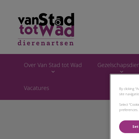
Homepage Van Sta
Over Van Stad tot Wad
Gezelschapsdie
Vacatures
By clicking “
site navigati
Select “Cook
preferences. 
Set