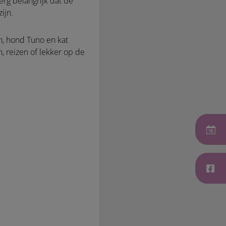
 erg belangrijk dat de
ijn.
, hond Tuno en kat
 reizen of lekker op de