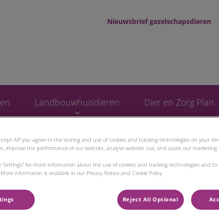
Nieuwsbrief gezelschapsdieren
d tot Wad
ren
Landbouwhuisdieren
Dier en Zorg Plan
Accept All” you agree to the storing and use of cookies and tracking technologies on your d
on, improve the performance of our website, analyse website use, and assist our marketing e
ie Settings” for more information about the use of cookies and tracking technologies and to
More information is available in our Privacy Notice and Cookie Policy.
tings
Reject All Optional
Acc
Sander