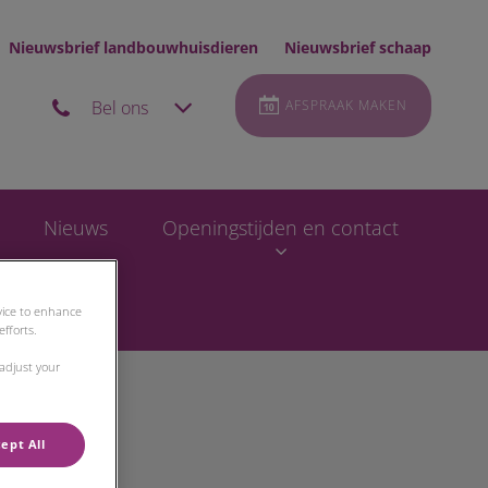
Nieuwsbrief landbouwhuisdieren
Nieuwsbrief schaap
Bel ons
AFSPRAAK MAKEN
Nieuws
Openingstijden en contact
evice to enhance
fforts.
 adjust your
ept All