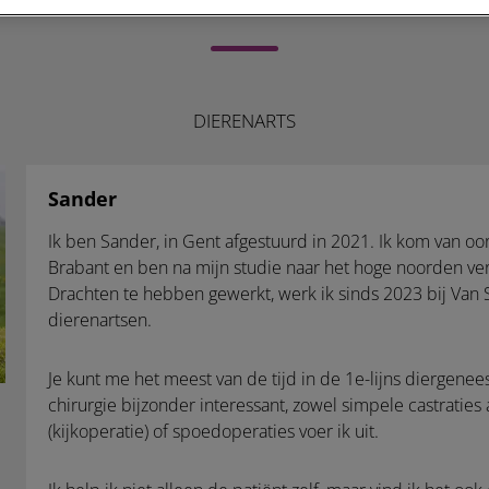
DIERENARTS
Sander
Ik ben Sander, in Gent afgestuurd in 2021. Ik kom van oor
Brabant en ben na mijn studie naar het hoge noorden ver
Drachten te hebben gewerkt, werk ik sinds 2023 bij Van
dierenartsen.
Je kunt me het meest van de tijd in de 1e-lijns diergenee
chirurgie bijzonder interessant, zowel simpele castraties 
(kijkoperatie) of spoedoperaties voer ik uit.